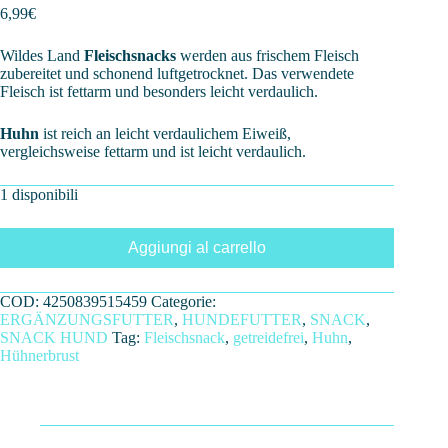
6,99
€
Wildes Land
Fleischsnacks
werden aus frischem Fleisch
zubereitet und schonend luftgetrocknet. Das verwendete
Fleisch ist fettarm und besonders leicht verdaulich.
Huhn
ist reich an leicht verdaulichem Eiweiß,
vergleichsweise fettarm und ist leicht verdaulich.
1 disponibili
Aggiungi al carrello
COD:
4250839515459
Categorie:
ERGÄNZUNGSFUTTER
,
HUNDEFUTTER
,
SNACK
,
SNACK HUND
Tag:
Fleischsnack
,
getreidefrei
,
Huhn
,
Hühnerbrust