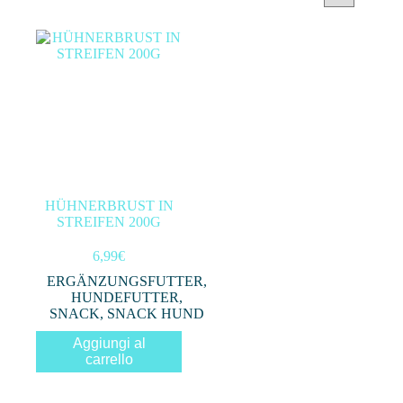
Categorie prodotto
Filtra per prezzo
In offerta
(0)
HÜHNERBRUST IN
STREIFEN 200G
Filtro
6,99
€
ERGÄNZUNGSFUTTER
,
HUNDEFUTTER
,
SNACK
,
SNACK HUND
Aggiungi al
carrello