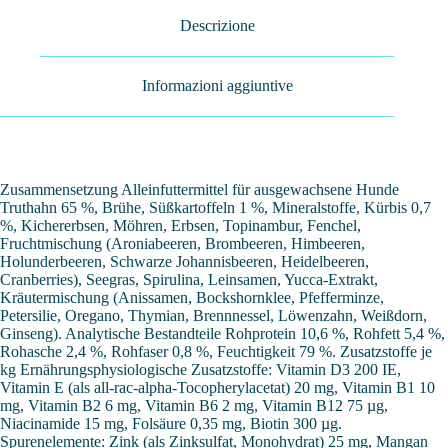
Descrizione
Informazioni aggiuntive
Zusammensetzung Alleinfuttermittel für ausgewachsene Hunde
Truthahn 65 %, Brühe, Süßkartoffeln 1 %, Mineralstoffe, Kürbis 0,7
%, Kichererbsen, Möhren, Erbsen, Topinambur, Fenchel,
Fruchtmischung (Aroniabeeren, Brombeeren, Himbeeren,
Holunderbeeren, Schwarze Johannisbeeren, Heidelbeeren,
Cranberries), Seegras, Spirulina, Leinsamen, Yucca-Extrakt,
Kräutermischung (Anissamen, Bockshornklee, Pfefferminze,
Petersilie, Oregano, Thymian, Brennnessel, Löwenzahn, Weißdorn,
Ginseng). Analytische Bestandteile Rohprotein 10,6 %, Rohfett 5,4 %,
Rohasche 2,4 %, Rohfaser 0,8 %, Feuchtigkeit 79 %. Zusatzstoffe je
kg Ernährungsphysiologische Zusatzstoffe: Vitamin D3 200 IE,
Vitamin E (als all-rac-alpha-Tocopherylacetat) 20 mg, Vitamin B1 10
mg, Vitamin B2 6 mg, Vitamin B6 2 mg, Vitamin B12 75 µg,
Niacinamide 15 mg, Folsäure 0,35 mg, Biotin 300 µg.
Spurenelemente: Zink (als Zinksulfat, Monohydrat) 25 mg, Mangan