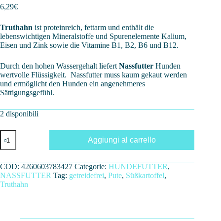
6,29
€
Truthahn
ist proteinreich, fettarm und enthält die
lebenswichtigen Mineralstoffe und Spurenelemente Kalium,
Eisen und Zink sowie die Vitamine B1, B2, B6 und B12.
Durch den hohen Wassergehalt liefert
Nassfutter
Hunden
wertvolle Flüssigkeit. Nassfutter muss kaum gekaut werden
und ermöglicht den Hunden ein angenehmeres
Sättigungsgefühl.
2 disponibili
BLACK
Aggiungi al carrello
BIRD
800G
-
COD:
4260603783427
Categorie:
HUNDEFUTTER
,
GETREIDEFREI
NASSFUTTER
Tag:
getreidefrei
,
Pute
,
Süßkartoffel
,
quantità
Truthahn