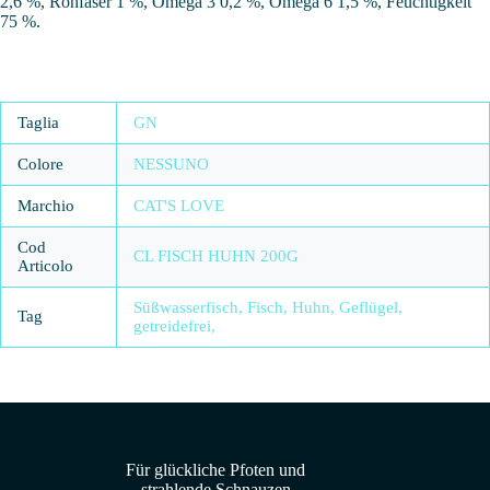
2,6 %, Rohfaser 1 %, Omega 3 0,2 %, Omega 6 1,5 %, Feuchtigkeit
75 %.
Taglia
GN
Colore
NESSUNO
Marchio
CAT'S LOVE
Cod
CL FISCH HUHN 200G
Articolo
Süßwasserfisch, Fisch, Huhn, Geflügel,
Tag
getreidefrei,
Für glückliche Pfoten und
strahlende Schnauzen