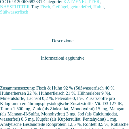
COD:
9120063682331
Categorie:
KATZENFUTTER
,
NASSFUTTER
Tag:
Fisch
,
Geflügel
,
getreidefrei
,
Huhn
,
Süßwasserfisch
Descrizione
Informazioni aggiuntive
Zusammensetzung: Fisch & Huhn 92 % (Süßwasserfisch 40 %,
Hühnerherzen 22 %, Hühnerfleisch 21 %, Hühnerleber 9 %),
Mineralstoffe, Lachsöl 0,2 %, Petersilie 0,1 %. Zusatzstoffe pro
Kilogramm ernährungsphysiologische Zusatzstoffe: Vit. D3 127 IE,
Taurin 1.500 mg, Zink (als Zinksulfat, Monohydrat) 15 mg, Mangan
(als Mangan-II-Sulfat, Monohydrat) 3 mg, Jod (als Calciumjodat,
wasserfrei) 0,5 mg, Kupfer (als Kupfersulfat, Pentahydrat) 1 mg.
Analytische Bestandteile Rohprotein 12,5 %, Rohfett 8,5 %, Rohasche