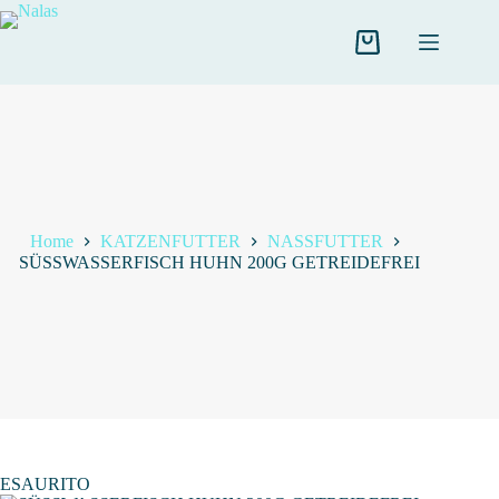
Salta
al
contenuto
Carrello
Home
KATZENFUTTER
NASSFUTTER
SÜSSWASSERFISCH HUHN 200G GETREIDEFREI
ESAURITO