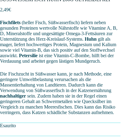
2,49
€
Fischfilets
(heller Fisch, Süßwasserfisch) liefern neben
gesunden Proteinen wertvolle Nährstoffe wie Vitamine A, B,
D, Mineralstoffe und ungesättigte Omega-3-Fettsäuren zur
Unterstützung des Herz-Kreislauf-Systems.
Huhn
gilt als
mager, liefert hochwertiges Protein, Magnesium und Kalium
sowie viel Vitamin-B, das sich positiv auf den Stoffwechsel
auswirkt.
Petersilie
ist eine Vitamin-C-Bombe, hilft bei der
Verdauung und arbeitet gegen lästigen Mundgeruch.
Die Fischzucht in Süßwasser kann, je nach Methode, eine
geringere Umweltbelastung verursachen als die
Massentierhaltung von Landtieren. Dadurch kann die
Verwendung von Süßwasserfisch in der Katzenernährung
nachhaltiger
sein. Zudem haben sie in der Regel einen
geringeren Gehalt an Schwermetallen wie Quecksilber im
Vergleich zu manchen Meeresfischen. Dies kann das Risiko
verringern, dass Katzen schädliche Substanzen aufnehmen.
Esaurito