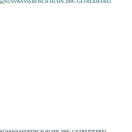
SÜSSWASSERFISCH HUHN 200G GETREIDEFREI