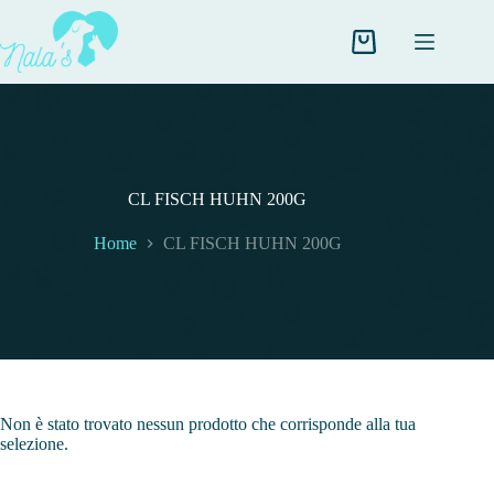
Salta
al
contenuto
Carrello
CL FISCH HUHN 200G
Home
CL FISCH HUHN 200G
Non è stato trovato nessun prodotto che corrisponde alla tua
selezione.