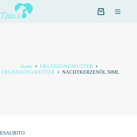
Salta
al
contenuto
Carrello
Home
ERGÄNZUNGSFUTTER
ERGÄNZUNGSFUTTER
NACHTKERZENÖL 50ML
ESAURITO