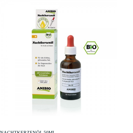
NACHTKERZENÖL 50ML