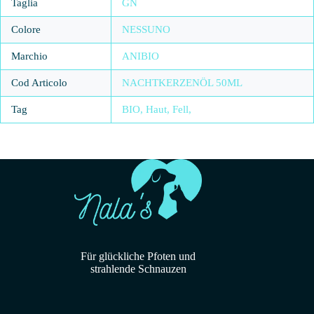
Taglia
GN
Colore
NESSUNO
Marchio
ANIBIO
Cod Articolo
NACHTKERZENÖL 50ML
Tag
BIO, Haut, Fell,
Für glückliche Pfoten und
strahlende Schnauzen