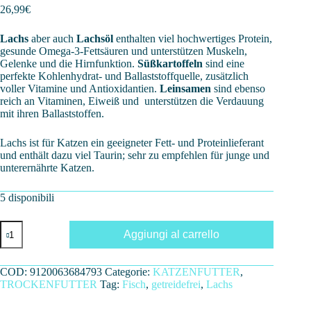
26,99
€
Lachs
aber auch
Lachsöl
enthalten viel hochwertiges Protein,
gesunde Omega-3-Fettsäuren und unterstützen Muskeln,
Gelenke und die Hirnfunktion.
Süßkartoffeln
sind eine
perfekte Kohlenhydrat- und Ballaststoffquelle, zusätzlich
voller Vitamine und Antioxidantien.
Leinsamen
sind ebenso
reich an Vitaminen, Eiweiß und unterstützen die Verdauung
mit ihren Ballaststoffen.
Lachs ist für Katzen ein geeigneter Fett- und Proteinlieferant
und enthält dazu viel Taurin; sehr zu empfehlen für junge und
unterernährte Katzen.
5 disponibili
LACHS
Aggiungi al carrello
2KG
-
GETREIDEFREI
COD:
9120063684793
Categorie:
KATZENFUTTER
,
quantità
TROCKENFUTTER
Tag:
Fisch
,
getreidefrei
,
Lachs