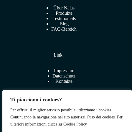
Über Nalas
Produkte
Testimonials
Blog
FAQ-Bereich
Link
Impressum
Datenschutz
Kontakte
Ti piacciono i cookies?
Per offrirti il miglior servizio possibile utilizziamo i cookies.
Zum Shop
Continuando la navigazione nel sito autorizzi l’uso dei cookies. Per
ulteriori informazioni clicca su
Cookie Policy
Folge uns auf: