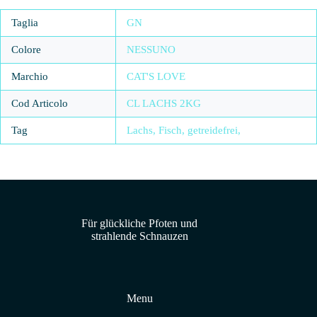
Taglia
GN
Colore
NESSUNO
Marchio
CAT'S LOVE
Cod Articolo
CL LACHS 2KG
Tag
Lachs, Fisch, getreidefrei,
Für glückliche Pfoten und
strahlende Schnauzen
Menu