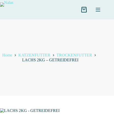
Salta
al
contenuto
Carrello
Home
KATZENFUTTER
TROCKENFUTTER
LACHS 2KG – GETREIDEFREI