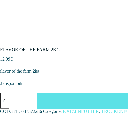
FLAVOR OF THE FARM 2KG
12,99
€
flavor of the farm 2kg
3 disponibili
FLAVOR
OF
THE
FARM
COD:
8413037372286
Categorie:
KATZENFUTTER
,
TROCKENF
2KG
quantità