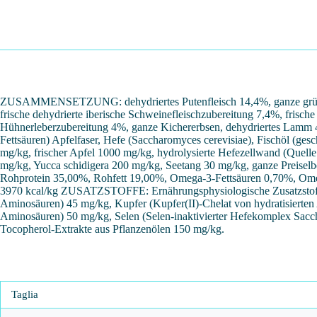
ZUSAMMENSETZUNG: dehydriertes Putenfleisch 14,4%, ganze grüne Erb
frische dehydrierte iberische Schweinefleischzubereitung 7,4%, frisch
Hühnerleberzubereitung 4%, ganze Kichererbsen, dehydriertes Lamm 4%
Fettsäuren) Apfelfaser, Hefe (Saccharomyces cerevisiae), Fischöl (ges
mg/kg, frischer Apfel 1000 mg/kg, hydrolysierte Hefezellwand (Que
mg/kg, Yucca schidigera 200 mg/kg, Seetang 30 mg/kg, ganze Prei
Rohprotein 35,00%, Rohfett 19,00%, Omega-3-Fettsäuren 0,70%, Om
3970 kcal/kg ZUSATZSTOFFE: Ernährungsphysiologische Zusatzstoffe 
Aminosäuren) 45 mg/kg, Kupfer (Kupfer(II)-Chelat von hydratisierten
Aminosäuren) 50 mg/kg, Selen (Selen-inaktivierter Hefekomplex Sac
Tocopherol-Extrakte aus Pflanzenölen 150 mg/kg.
Taglia