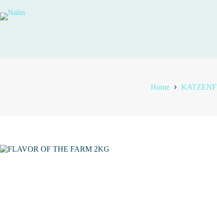
Salta
al
contenuto
Home
KATZENF