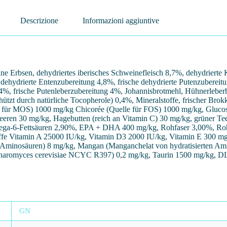
Descrizione
Informazioni aggiuntive
sen, dehydriertes iberisches Schweinefleisch 8,7%, dehydrierte Kar
e dehydrierte Entenzubereitung 4,8%, frische dehydrierte Putenzuberei
, frische Putenleberzubereitung 4%, Johannisbrotmehl, Hühnerleberhy
chützt durch natürliche Tocopherole) 0,4%, Mineralstoffe, frischer Bro
lle für MOS) 1000 mg/kg Chicorée (Quelle für FOS) 1000 mg/kg, Gluc
selbeeren 30 mg/kg, Hagebutten (reich an Vitamin C) 30 mg/kg, g
ega-6-Fettsäuren 2,90%, EPA + DHA 400 mg/kg, Rohfaser 3,00%, Roh
Vitamin A 25000 IU/kg, Vitamin D3 2000 IU/kg, Vitamin E 300 mg/kg,
 Aminosäuren) 8 mg/kg, Mangan (Manganchelat von hydratisierten Amin
charomyces cerevisiae NCYC R397) 0,2 mg/kg, Taurin 1500 mg/kg, DL-
GN