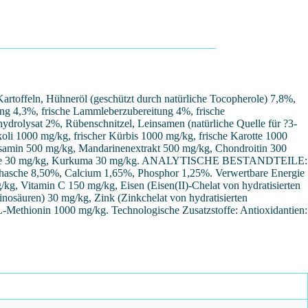
toffeln, Hühneröl (geschützt durch natürliche Tocopherole) 7,8%,
tung 4,3%, frische Lammleberzubereitung 4%, frische
drolysat 2%, Rübenschnitzel, Leinsamen (natürliche Quelle für ?3-
kkoli 1000 mg/kg, frischer Kürbis 1000 mg/kg, frische Karotte 1000
osamin 500 mg/kg, Mandarinenextrakt 500 mg/kg, Chondroitin 300
rüner Tee 30 mg/kg, Kurkuma 30 mg/kg. ANALYTISCHE BESTANDTEILE:
asche 8,50%, Calcium 1,65%, Phosphor 1,25%. Verwertbare Energie
 Vitamin C 150 mg/kg, Eisen (Eisen(II)-Chelat von hydratisierten
osäuren) 30 mg/kg, Zink (Zinkchelat von hydratisierten
Methionin 1000 mg/kg. Technologische Zusatzstoffe: Antioxidantien: