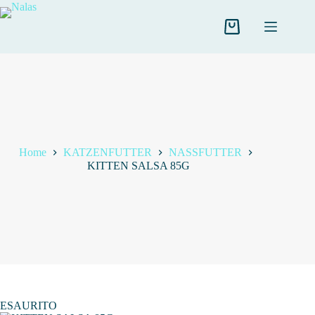
Salta
al
contenuto
Carrello
Home
KATZENFUTTER
NASSFUTTER
KITTEN SALSA 85G
ESAURITO