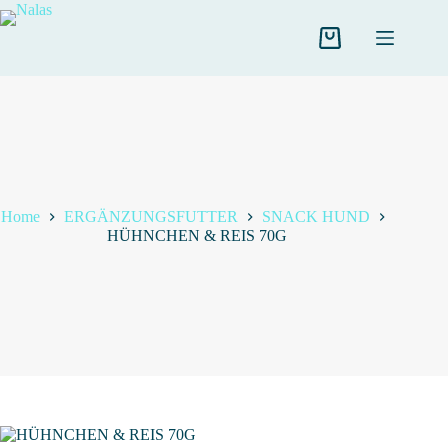
Salta
al
contenuto
Carrello
Home
ERGÄNZUNGSFUTTER
SNACK HUND
HÜHNCHEN & REIS 70G