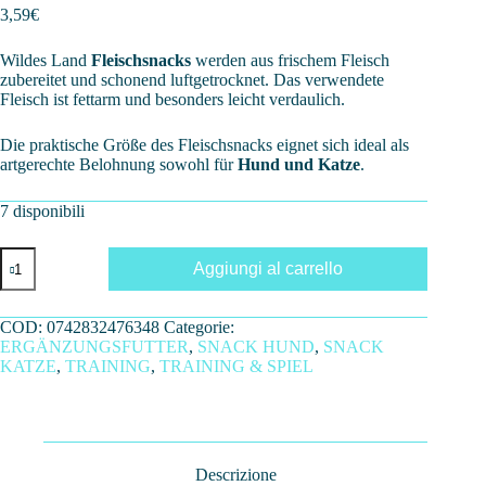
3,59
€
Wildes Land
Fleischsnacks
werden aus frischem Fleisch
zubereitet und schonend luftgetrocknet. Das verwendete
Fleisch ist fettarm und besonders leicht verdaulich.
Die praktische Größe des Fleischsnacks eignet sich ideal als
artgerechte Belohnung sowohl für
Hund und Katze
.
7 disponibili
HÜHNCHEN
Aggiungi al carrello
&
REIS
70G
COD:
0742832476348
Categorie:
quantità
ERGÄNZUNGSFUTTER
,
SNACK HUND
,
SNACK
KATZE
,
TRAINING
,
TRAINING & SPIEL
Descrizione