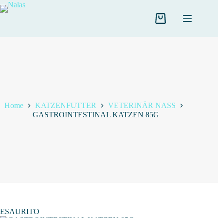
Salta
al
contenuto
Carrello
Home
KATZENFUTTER
VETERINÄR NASS
GASTROINTESTINAL KATZEN 85G
ESAURITO