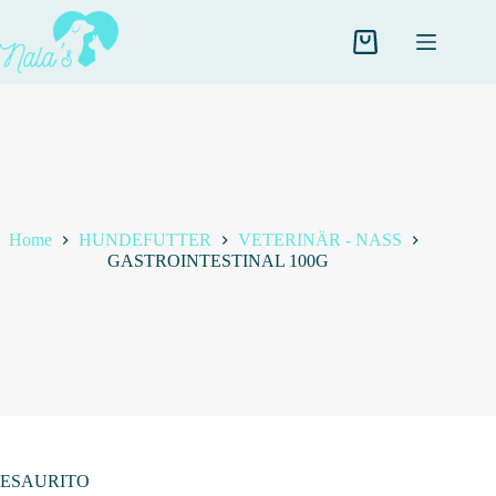
Salta
al
contenuto
Carrello
Home
HUNDEFUTTER
VETERINÄR - NASS
GASTROINTESTINAL 100G
ESAURITO