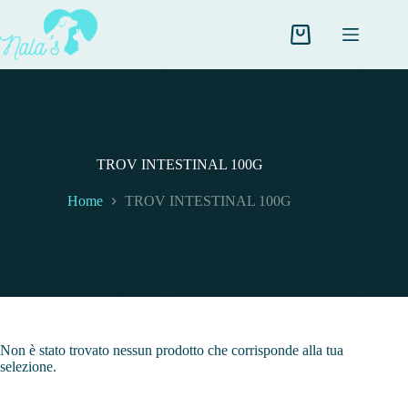
Salta
al
contenuto
Carrello
TROV INTESTINAL 100G
Home
TROV INTESTINAL 100G
Non è stato trovato nessun prodotto che corrisponde alla tua
selezione.