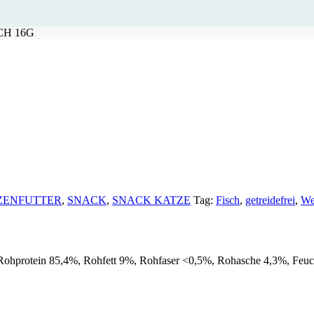
CH 16G
ZENFUTTER
,
SNACK
,
SNACK KATZE
Tag:
Fisch
,
getreidefrei
,
We
Rohprotein 85,4%, Rohfett 9%, Rohfaser <0,5%, Rohasche 4,3%, Feuc