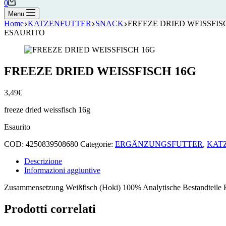
Carrello
0
Menu
Home
KATZENFUTTER
SNACK
FREEZE DRIED WEISSFIS
ESAURITO
FREEZE DRIED WEISSFISCH 16G
3,49
€
freeze dried weissfisch 16g
Esaurito
COD:
4250839508680
Categorie:
ERGÄNZUNGSFUTTER
,
KAT
Descrizione
Informazioni aggiuntive
Zusammensetzung Weißfisch (Hoki) 100% Analytische Bestandteile 
Prodotti correlati