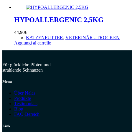
HYPOALLERGENIC 2,5KG
44,90
€
KATZENFUTTER
,
VETERINÄR - TROCKEN
Aggiungi al carrello
Für glückliche Pfoten und
strahlende Schnauzen
Menu
Über Nalas
Produkte
Testimonials
Blog
FAQ-Bereich
Link