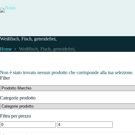
Salta
al
contenuto
Weißfisch, Fisch, getreidefrei,
Home
Weißfisch, Fisch, getreidefrei,
Non è stato trovato nessun prodotto che corrisponde alla tua selezione.
Filter
Categorie prodotto
Filtra per prezzo