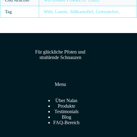
Cod Articolo
WB DARK FORREST 12KG
Tag
Wild, Lamm, Süßkartoffel, Getreidefrei,
Für glückliche Pfoten und
strahlende Schnauzen
Menu
Über Nalas
Produkte
Testimonials
Blog
FAQ-Bereich