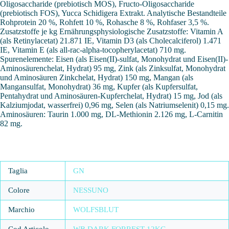
Oligosaccharide (prebiotisch MOS), Fructo-Oligosaccharide
(prebiotisch FOS), Yucca Schidigera Extrakt. Analytische Bestandteile
Rohprotein 20 %, Rohfett 10 %, Rohasche 8 %, Rohfaser 3,5 %.
Zusatzstoffe je kg Ernährungsphysiologische Zusatzstoffe: Vitamin A
(als Retinylacetat) 21.871 IE, Vitamin D3 (als Cholecalciferol) 1.471
IE, Vitamin E (als all-rac-alpha-tocopherylacetat) 710 mg.
Spurenelemente: Eisen (als Eisen(II)-sulfat, Monohydrat und Eisen(II)-
Aminosäurenchelat, Hydrat) 95 mg, Zink (als Zinksulfat, Monohydrat
und Aminosäuren Zinkchelat, Hydrat) 150 mg, Mangan (als
Mangansulfat, Monohydrat) 36 mg, Kupfer (als Kupfersulfat,
Pentahydrat und Aminosäuren-Kupferchelat, Hydrat) 15 mg, Jod (als
Kalziumjodat, wasserfrei) 0,96 mg, Selen (als Natriumselenit) 0,15 mg.
Aminosäuren: Taurin 1.000 mg, DL-Methionin 2.126 mg, L-Carnitin
82 mg.
Taglia
GN
Colore
NESSUNO
Marchio
WOLFSBLUT