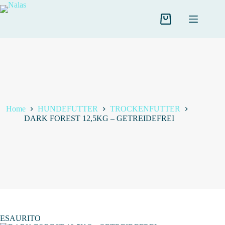
Salta
al
contenuto
Carrello
Home
HUNDEFUTTER
TROCKENFUTTER
DARK FOREST 12,5KG – GETREIDEFREI
ESAURITO