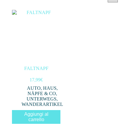
Categorie prodotto
Filtra per prezzo
In offerta
(0)
FALTNAPF
Filtro
17,99
€
AUTO
,
HAUS
,
NÄPFE & CO
,
UNTERWEGS
,
WANDERARTIKEL
Aggiungi al
carrello