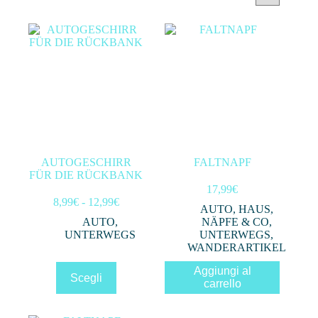
Filtra per prezzo
In offerta
(0)
Filtro
AUTOGESCHIRR
FALTNAPF
FÜR DIE RÜCKBANK
17,99
€
Fascia
8,99
€
-
12,99
€
AUTO
,
HAUS
,
di
AUTO
,
NÄPFE & CO
,
prezzo:
UNTERWEGS
UNTERWEGS
,
da
WANDERARTIKEL
8,99€
a
Questo
Aggiungi al
Scegli
12,99€
prodotto
carrello
ha
più