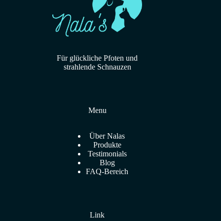
possono
essere
scelte
nella
pagina
del
Für glückliche Pfoten und
prodotto
strahlende Schnauzen
Menu
Über Nalas
Produkte
Testimonials
Blog
FAQ-Bereich
Link