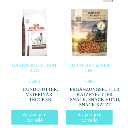
Categorie prodotto
Filtra per prezzo
In offerta
(0)
GASTROINTESTINAL
HÜHNCHEN & REIS
2KG
200G
Filtro
25,90
€
6,99
€
HUNDEFUTTER
,
ERGÄNZUNGSFUTTER
,
VETERINÄR -
KATZENFUTTER
,
TROCKEN
SNACK
,
SNACK HUND
,
SNACK KATZE
Aggiungi al
Aggiungi al
carrello
carrello