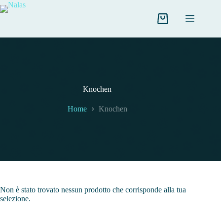
Salta
al
contenuto
Carrello
Knochen
Home
Knochen
Non è stato trovato nessun prodotto che corrisponde alla tua
selezione.