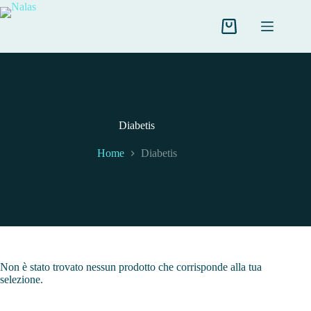
Salta
al
contenuto
Carrello
Diabetis
Home
Diabetis
Non è stato trovato nessun prodotto che corrisponde alla tua
selezione.