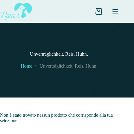
Salta
al
contenuto
Carrello
Unverträglichkeit, Reis, Huhn,
Home
Unverträglichkeit, Reis, Huhn,
Non è stato trovato nessun prodotto che corrisponde alla tua
selezione.