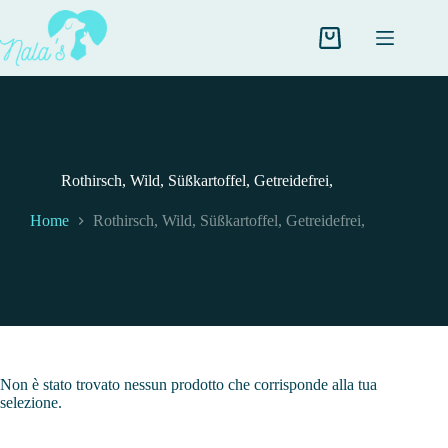
Salta
al
contenuto
Carrello
Rothirsch, Wild, Süßkartoffel, Getreidefrei,
Home
Rothirsch, Wild, Süßkartoffel, Getreidefrei,
Non è stato trovato nessun prodotto che corrisponde alla tua
selezione.