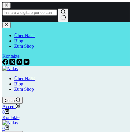
Salta
al
contenuto
Nessun
risultato
Über Nalas
Blog
Zum Shop
Kontakte
Über Nalas
Blog
Zum Shop
Cerca
Accedi
Carrello
0
Kontakte
Carrello
0