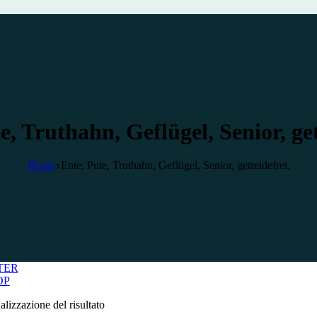
e, Truthahn, Geflügel, Senior, get
Home
Ente, Pute, Truthahn, Geflügel, Senior, getreidefrei,
TER
OP
alizzazione del risultato