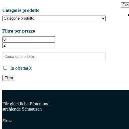
Categorie prodotto
Filtra per prezzo
In offerta
(0)
Filtro
Für glückliche Pfoten und
strahlende Schnauzen
Menu