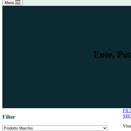
Menu
Ente, Put
FIL
SH
Filter
Visu