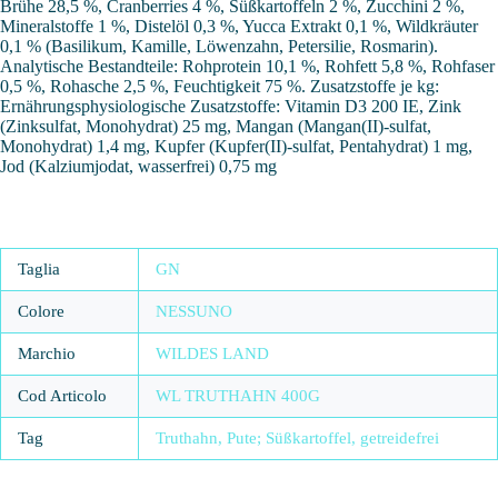
Brühe 28,5 %, Cranberries 4 %, Süßkartoffeln 2 %, Zucchini 2 %,
Mineralstoffe 1 %, Distelöl 0,3 %, Yucca Extrakt 0,1 %, Wildkräuter
0,1 % (Basilikum, Kamille, Löwenzahn, Petersilie, Rosmarin).
Analytische Bestandteile: Rohprotein 10,1 %, Rohfett 5,8 %, Rohfaser
0,5 %, Rohasche 2,5 %, Feuchtigkeit 75 %. Zusatzstoffe je kg:
Ernährungsphysiologische Zusatzstoffe: Vitamin D3 200 IE, Zink
(Zinksulfat, Monohydrat) 25 mg, Mangan (Mangan(II)-sulfat,
Monohydrat) 1,4 mg, Kupfer (Kupfer(II)-sulfat, Pentahydrat) 1 mg,
Jod (Kalziumjodat, wasserfrei) 0,75 mg
Taglia
GN
Colore
NESSUNO
Marchio
WILDES LAND
Cod Articolo
WL TRUTHAHN 400G
Tag
Truthahn, Pute; Süßkartoffel, getreidefrei