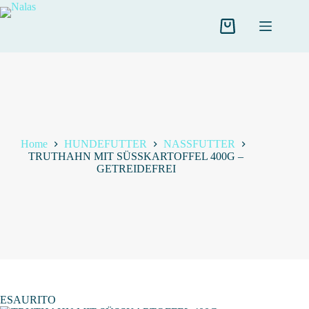
Salta
al
contenuto
Carrello
Home
HUNDEFUTTER
NASSFUTTER
TRUTHAHN MIT SÜSSKARTOFFEL 400G –
GETREIDEFREI
ESAURITO