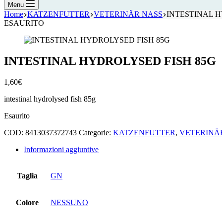
Menu
Home
KATZENFUTTER
VETERINÄR NASS
INTESTINAL H
ESAURITO
INTESTINAL HYDROLYSED FISH 85G
1,60
€
intestinal hydrolysed fish 85g
Esaurito
COD:
8413037372743
Categorie:
KATZENFUTTER
,
VETERINÄ
Informazioni aggiuntive
Taglia
GN
Colore
NESSUNO