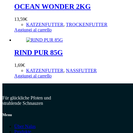
OCEAN WONDER 2KG
13,59
€
KATZENFUTTER
,
TROCKENFUTTER
Aggiungi al carrello
RIND PUR 85G
1,69
€
KATZENFUTTER
,
NASSFUTTER
Aggiungi al carrello
Für glückliche Pfoten und
strahlende Schnauzen
Menu
Über Nalas
Produkte