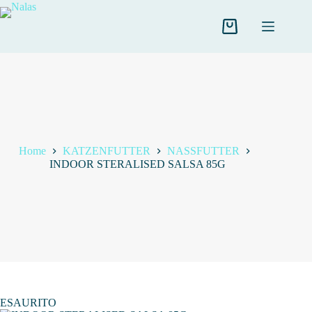
Salta
al
contenuto
Carrello
Home
KATZENFUTTER
NASSFUTTER
INDOOR STERALISED SALSA 85G
ESAURITO