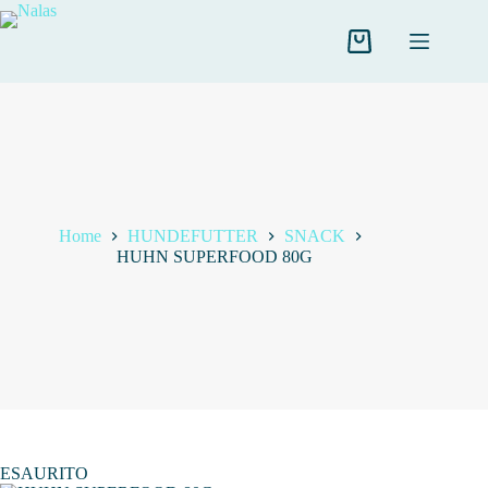
Salta
al
contenuto
Carrello
Home
HUNDEFUTTER
SNACK
HUHN SUPERFOOD 80G
ESAURITO