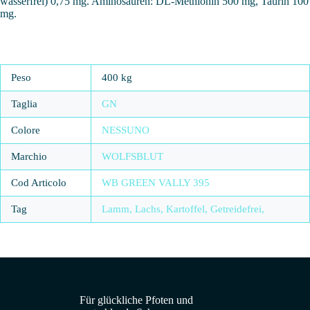
wasserfrei) 0,75 mg. Aminosäuren: DL-Methionin 500 mg, Taurin 100
mg.
Peso
400 kg
Taglia
GN
Colore
NESSUNO
Marchio
WOLFSBLUT
Cod Articolo
WB GREEN VALLY 395
Tag
Lamm, Lachs, Kartoffel, Getreidefrei,
Für glückliche Pfoten und