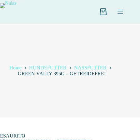
Salta
al
contenuto
Carrello
Home
HUNDEFUTTER
NASSFUTTER
GREEN VALLY 395G – GETREIDEFREI
ESAURITO