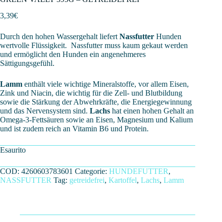
3,39
€
Durch den hohen Wassergehalt liefert
Nassfutter
Hunden
wertvolle Flüssigkeit. Nassfutter muss kaum gekaut werden
und ermöglicht den Hunden ein angenehmeres
Sättigungsgefühl.
Lamm
enthält viele wichtige Mineralstoffe, vor allem Eisen,
Zink und Niacin, die wichtig für die Zell- und Blutbildung
sowie die Stärkung der Abwehrkräfte, die Energiegewinnung
und das Nervensystem sind.
Lachs
hat einen hohen Gehalt an
Omega-3-Fettsäuren sowie an Eisen, Magnesium und Kalium
und ist zudem reich an Vitamin B6 und Protein.
Esaurito
COD:
4260603783601
Categorie:
HUNDEFUTTER
,
NASSFUTTER
Tag:
getreidefrei
,
Kartoffel
,
Lachs
,
Lamm