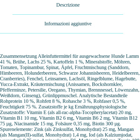
Descrizione
Informazioni aggiuntive
Zusammensetzung Alleinfuttermittel für ausgewachsene Hunde Lamm
41 %, Brühe, Lachs 25 %, Kartoffeln 1 %, Mineralstoffe, Möhren,
Tomaten, Topinambur, Spinat, Äpfel, Fruchtmischung (Sanddorn,
Himbeeren, Holunderbeeren, Schwarze Johannisbeeren, Heidelbeeren,
Cranberries), Fenchel, Leinsamen, Lachsöl, Ringelblume, Hagebutte,
Yucca-Extrakt, Kräutermischung (Anissamen, Bockshornklee,
Pfefferminze, Petersilie, Oregano, Thymian, Brennnessel, Löwenzahn,
Weißdorn, Ginseng), Grünlippmuschel. Analytische Bestandteile
Rohprotein 10 %, Rohfett 8 %, Rohasche 3 %, Rohfaser 0,5 %,
Feuchtigkeit 75 %. Zusatzstoffe je kg Ernährungsphysiologische
Zusatzstoffe: Vitamin E (als all-rac-alpha-Tocopherylacetat) 20 mg,
Vitamin B1 10 mg, Vitamin B2 6 mg, Vitamin B6 2 mg, Vitamin B12
75 µg, Niacinamide 15 mg, Folsäure 0,35 mg, Biotin 300 µg.
Spurenelemente: Zink (als Zinksulfat, Monohydrat) 25 mg, Mangan
(als Mangan(II)-sulfat, Monohydrat) 1,4 mg, Iod (als Kalziumjodat,