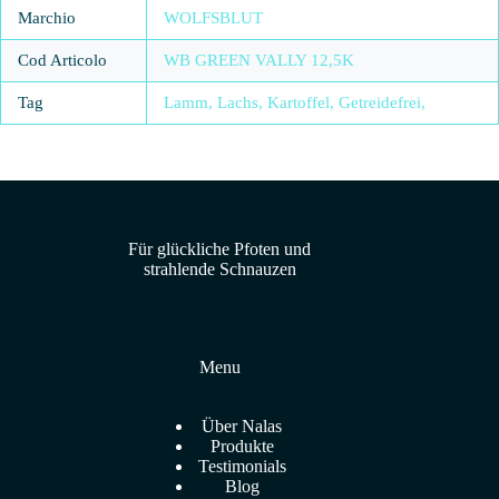
Marchio
WOLFSBLUT
Cod Articolo
WB GREEN VALLY 12,5K
Tag
Lamm, Lachs, Kartoffel, Getreidefrei,
Für glückliche Pfoten und
strahlende Schnauzen
Menu
Über Nalas
Produkte
Testimonials
Blog