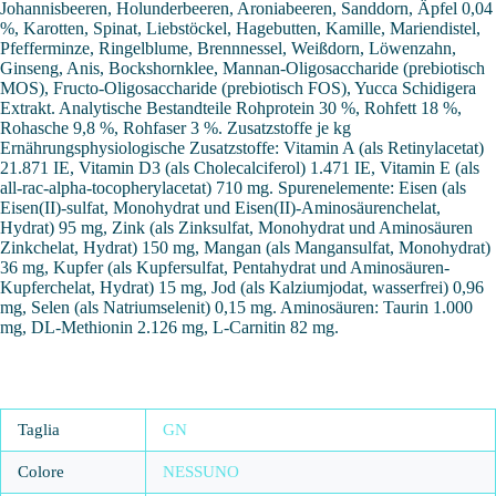
Johannisbeeren, Holunderbeeren, Aroniabeeren, Sanddorn, Äpfel 0,04
%, Karotten, Spinat, Liebstöckel, Hagebutten, Kamille, Mariendistel,
Pfefferminze, Ringelblume, Brennnessel, Weißdorn, Löwenzahn,
Ginseng, Anis, Bockshornklee, Mannan-Oligosaccharide (prebiotisch
MOS), Fructo-Oligosaccharide (prebiotisch FOS), Yucca Schidigera
Extrakt. Analytische Bestandteile Rohprotein 30 %, Rohfett 18 %,
Rohasche 9,8 %, Rohfaser 3 %. Zusatzstoffe je kg
Ernährungsphysiologische Zusatzstoffe: Vitamin A (als Retinylacetat)
21.871 IE, Vitamin D3 (als Cholecalciferol) 1.471 IE, Vitamin E (als
all-rac-alpha-tocopherylacetat) 710 mg. Spurenelemente: Eisen (als
Eisen(II)-sulfat, Monohydrat und Eisen(II)-Aminosäurenchelat,
Hydrat) 95 mg, Zink (als Zinksulfat, Monohydrat und Aminosäuren
Zinkchelat, Hydrat) 150 mg, Mangan (als Mangansulfat, Monohydrat)
36 mg, Kupfer (als Kupfersulfat, Pentahydrat und Aminosäuren-
Kupferchelat, Hydrat) 15 mg, Jod (als Kalziumjodat, wasserfrei) 0,96
mg, Selen (als Natriumselenit) 0,15 mg. Aminosäuren: Taurin 1.000
mg, DL-Methionin 2.126 mg, L-Carnitin 82 mg.
Taglia
GN
Colore
NESSUNO