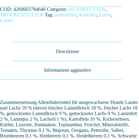
COD:
4260603784646
Categorie:
HUNDEFUTTER
,
TROCKENFUTTER
Tag:
getreidefrei
,
Kartoffel
,
Lachs
,
Lamm
Descrizione
Informazioni aggiuntive
Zusammensetzung Alleinfuttermittel für ausgewachsene Hunde Lamm
und Lachs 59 % (davon frisches Lammfleisch 18 %, frischer Lachs 18
%, getrocknetes Lammfleisch 9 %, getrockneter Lachs 9 %, Lammfett
2 %, Lammjus 2 %, Lachsöl 1 %), Kartoffeln 10 %, Kichererbsen,
Kürbis, Luzerne, Pastinaken, Topinambur, Fenchel, Mineralstoffe,
Tomaten, Thymian 0,1 %, Majoran, Oregano, Petersilie, Salbei,
Brombeeren 0,1 %, Himbeeren 0,1 %, Heidelbeeren 0,1 %, Schwarze