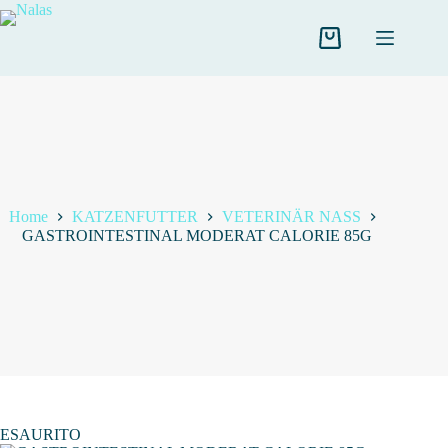
Salta
al
contenuto
Carrello
Home
KATZENFUTTER
VETERINÄR NASS
GASTROINTESTINAL MODERAT CALORIE 85G
ESAURITO