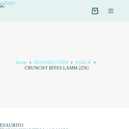
Salta
al
contenuto
Carrello
Home
HUNDEFUTTER
SNACK
CRUNCHY BITES LAMM 225G
ESAURITO