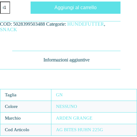
CRUNCHY
Aggiungi al carrello
BITES
HUHN
225G
COD:
5028399503488
Categorie:
HUNDEFUTTER
,
quantità
SNACK
Informazioni aggiuntive
Taglia
GN
Colore
NESSUNO
Marchio
ARDEN GRANGE
Cod Articolo
AG BITES HUHN 225G