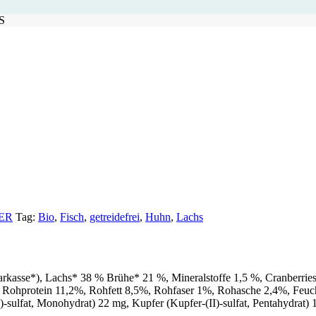
S
ER
Tag:
Bio
,
Fisch
,
getreidefrei
,
Huhn
,
Lachs
asse*), Lachs* 38 % Brühe* 21 %, Mineralstoffe 1,5 %, Cranberries* 1
en Rohprotein 11,2%, Rohfett 8,5%, Rohfaser 1%, Rohasche 2,4%, Feuc
)-sulfat, Monohydrat) 22 mg, Kupfer (Kupfer-(II)-sulfat, Pentahydrat)