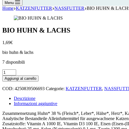
Menu
Home
KATZENFUTTER
NASSFUTTER
BIO HUHN & LACH
BIO HUHN & LACHS
1,69
€
bio huhn & lachs
7 disponibili
BIO
HUHN
Aggiungi al carrello
&
LACHS
COD:
4250839506693
Categorie:
KATZENFUTTER
,
NASSFUTT
quantità
Descrizione
Informazioni aggiuntive
Zusammensetzung Huhn* 38 % (Fleisch*, Leber*, Hälse*, Herz*, Kark
Analytische Bestandteile Alleinfuttermittel für ausgewachsene Katz
Zusatzstoffe: Vitamin A 1000 IE, Vitamin D3 100 IE, Eisen (Eisen-(II
Monohydrat) 25 mg, Selen (Natriumselenit) 0,1 mg, Taurin 1300 mg.