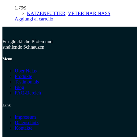
1,79
€
KATZENFUTTER
,
VETERINÄR NASS
Aggiungi al carrello
Für glückliche Pfoten und
strahlende Schnauzen
Menu
Über Nalas
Produkte
Testimonials
Blog
FAQ-Bereich
Link
Impressum
Datenschutz
Kontakte