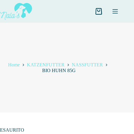
Salta
al
contenuto
Carrello
Home
KATZENFUTTER
NASSFUTTER
BIO HUHN 85G
ESAURITO