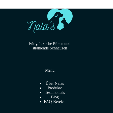
varianti.
Le
opzioni
possono
essere
scelte
nella
pagina
del
Für glückliche Pfoten und
prodotto
strahlende Schnauzen
Menu
Über Nalas
Produkte
Testimonials
Blog
FAQ-Bereich