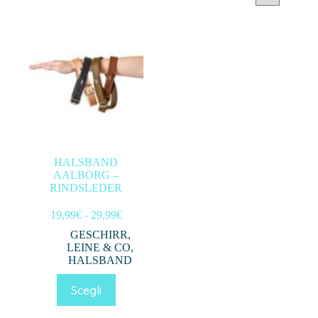
Categorie prodotto
Filtra per prezzo
In offerta
(0)
HALSBAND
AALBORG –
Filtro
RINDSLEDER
Fascia
19,99
€
-
29,99
€
di
GESCHIRR,
prezzo:
LEINE & CO
,
da
HALSBAND
19,99€
a
Questo
Scegli
29,99€
prodotto
ha
più