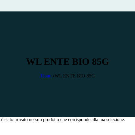
WL ENTE BIO 85G
Home
WL ENTE BIO 85G
è stato trovato nessun prodotto che corrisponde alla tua selezione.