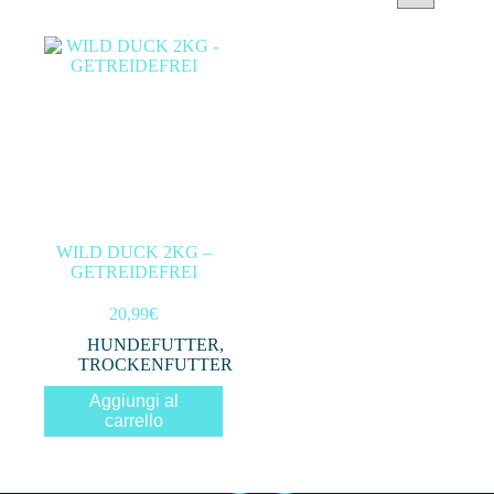
Categorie prodotto
Filtra per prezzo
In offerta
(0)
WILD DUCK 2KG –
GETREIDEFREI
Filtro
20,99
€
HUNDEFUTTER
,
TROCKENFUTTER
Aggiungi al
carrello