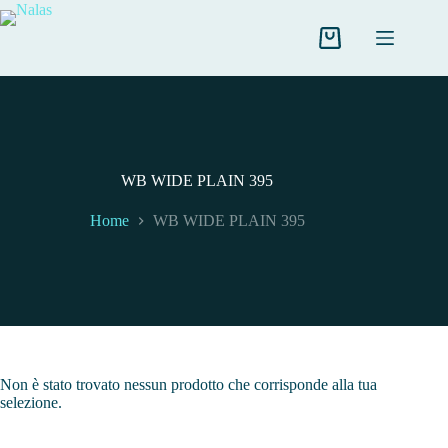
Salta
al
contenuto
Carrello
WB WIDE PLAIN 395
Home
WB WIDE PLAIN 395
Non è stato trovato nessun prodotto che corrisponde alla tua
selezione.