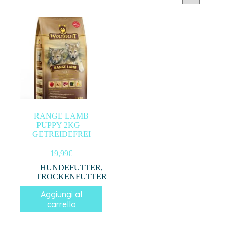
Categorie prodotto
Filtra per prezzo
In offerta
(0)
RANGE LAMB
PUPPY 2KG –
Filtro
GETREIDEFREI
19,99
€
HUNDEFUTTER
,
TROCKENFUTTER
Aggiungi al
carrello