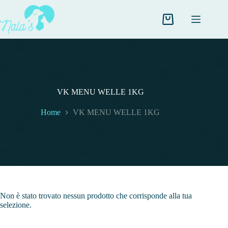
Salta
al
contenuto
Carrello
VK MENU WELLE 1KG
Home
VK MENU WELLE 1KG
Non è stato trovato nessun prodotto che corrisponde alla tua
selezione.