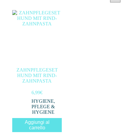
Categorie prodotto
Filtra per prezzo
In offerta
(0)
ZAHNPFLEGESET
HUND MIT RIND-
Filtro
ZAHNPASTA
6,99
€
HYGIENE
,
PFLEGE &
HYGIENE
Aggiungi al
carrello