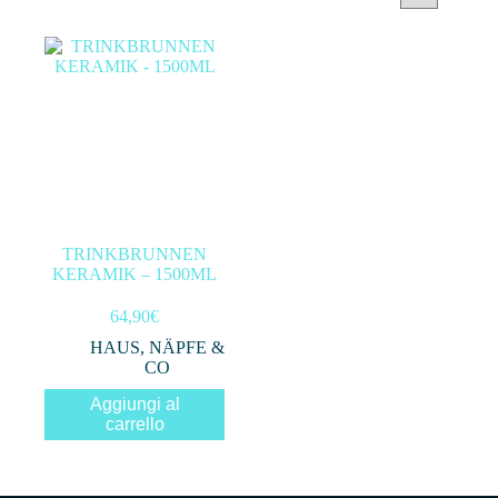
Categorie prodotto
Filtra per prezzo
In offerta
(0)
TRINKBRUNNEN
KERAMIK – 1500ML
Filtro
64,90
€
HAUS
,
NÄPFE &
CO
Aggiungi al
carrello