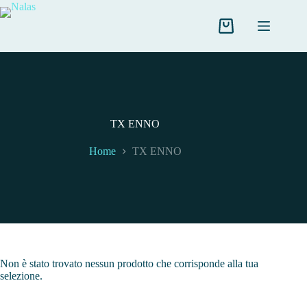
Salta
al
contenuto
Carrello
TX ENNO
Home
TX ENNO
Non è stato trovato nessun prodotto che corrisponde alla tua
selezione.