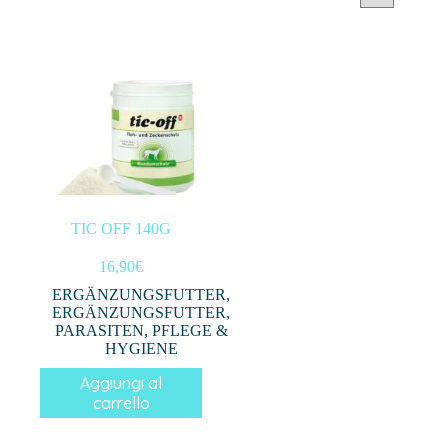
Categorie prodotto
Filtra per prezzo
In offerta
(0)
TIC OFF 140G
Filtro
16,90
€
ERGÄNZUNGSFUTTER
,
ERGÄNZUNGSFUTTER
,
PARASITEN
,
PFLEGE &
HYGIENE
Aggiungi al
carrello