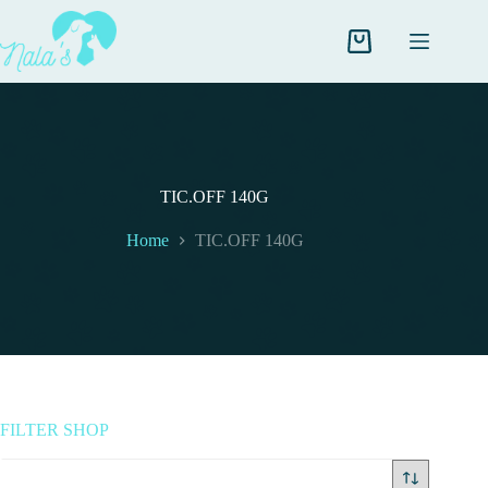
Salta
al
contenuto
Carrello
TIC.OFF 140G
Home
TIC.OFF 140G
FILTER SHOP