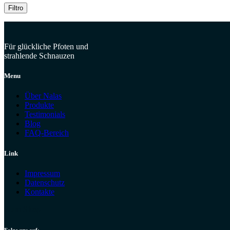
Filtro
Für glückliche Pfoten und
strahlende Schnauzen
Menu
Über Nalas
Produkte
Testimonials
Blog
FAQ-Bereich
Link
Impressum
Datenschutz
Kontakte
Zum Shop
Folge uns auf: