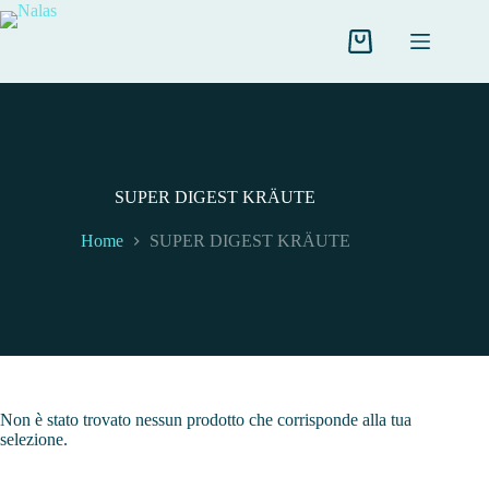
Salta
al
contenuto
Carrello
SUPER DIGEST KRÄUTE
Home
SUPER DIGEST KRÄUTE
Non è stato trovato nessun prodotto che corrisponde alla tua
selezione.