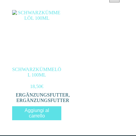
Categorie prodotto
Filtra per prezzo
In offerta
(0)
SCHWARZKÜMMELÖ
L 100ML
Filtro
18,50
€
ERGÄNZUNGSFUTTER
,
ERGÄNZUNGSFUTTER
Aggiungi al
carrello