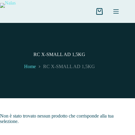
Salta
al
contenuto
Carrello
RC X-SMALL AD 1,5KG
Home
RC X-SMALL AD 1,5KG
Non è stato trovato nessun prodotto che corrisponde alla tua
selezione.